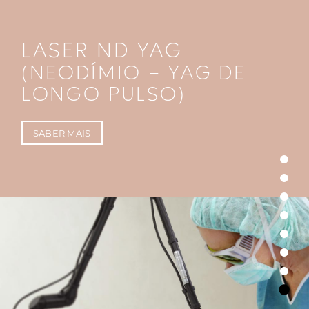
LASER ND YAG
(NEODÍMIO – YAG DE
LONGO PULSO)
SABER MAIS