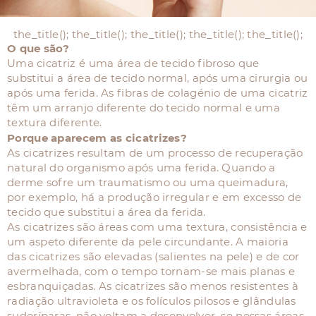
the_title(); the_title(); the_title(); the_title(); the_title();
O que são?
Uma cicatriz é uma área de tecido fibroso que
substitui a área de tecido normal, após uma cirurgia ou
após uma ferida. As fibras de colagénio de uma cicatriz
têm um arranjo diferente do tecido normal e uma
textura diferente.
Porque aparecem as cicatrizes?
As cicatrizes resultam de um processo de recuperação
natural do organismo após uma ferida. Quando a
derme sofre um traumatismo ou uma queimadura,
por exemplo, há a produção irregular e em excesso de
tecido que substitui a área da ferida.
As cicatrizes são áreas com uma textura, consistência e
um aspeto diferente da pele circundante. A maioria
das cicatrizes são elevadas (salientes na pele) e de cor
avermelhada, com o tempo tornam-se mais planas e
esbranquiçadas. As cicatrizes são menos resistentes à
radiação ultravioleta e os folículos pilosos e glândulas
sudoríparas, não voltam a desenvolver–se nessas áreas.