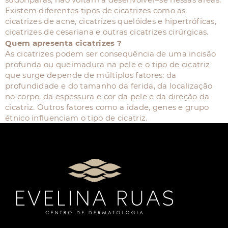
Existem diferentes tipos de cicatrizes como as
cicatrizes de acne, cicatrizes quelóides e hipertróficas,
cicatrizes de cesariana e outras cicatrizes cirúrgicas.
Quem apresenta cicatrizes ?
As cicatrizes podem ser consequência de uma incisão
profunda ou queimadura na pele e o tipo de cicatriz
que surge depende de múltiplos fatores: da
profundidade e do tamanho da ferida, da localização
no corpo, da espessura e cor da pele e da direção da
cicatriz. Outros fatores como a idade, genes e grupo
étnico influenciam o tipo de cicatriz.