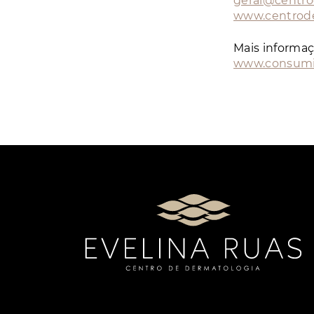
geral@centr
www.centrod
Mais informa
www.consumi