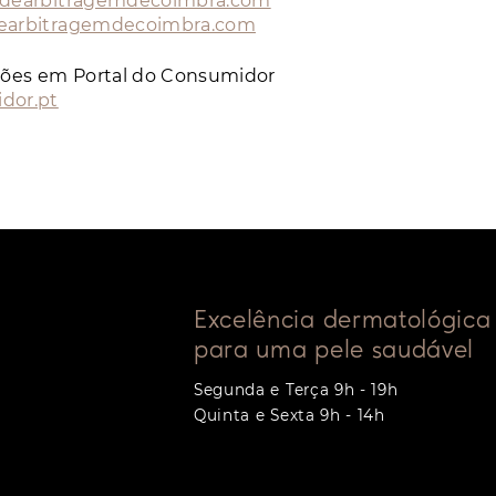
odearbitragemdecoimbra.com
earbitragemdecoimbra.com
ções em Portal do Consumidor
dor.pt
Excelência dermatológica
para uma pele saudável
Segunda e Terça 9h - 19h
Quinta e Sexta 9h - 14h